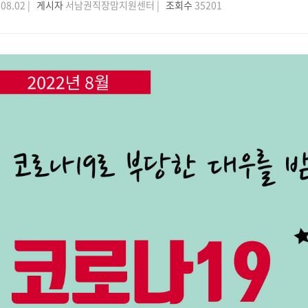
08.02 |
게시자
서남권직장맘지원센터 |
조회수
35201