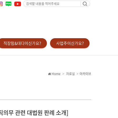
검
색
할
내
용
을
적
어
주
세
요
직장맘&대디이신가요?
사업주이신가요?
Home
자료실
아카이브
직의무 관련 대법원 판례 소개]