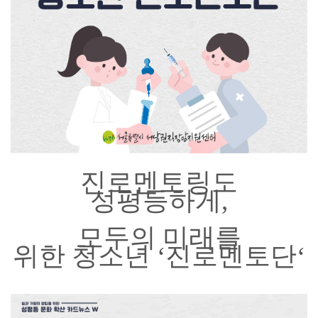
진로멘토링도
성평등하게,
모두의 미래를
위한
청소년 ‘진로멘토단‘