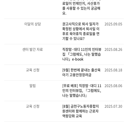
료일이 언제인지, 사산휴가
를 사용할 수 있는지 궁금해
요.
이달의 상담
권고사직으로 퇴사 일자가
2025.09.05
확정된 상황에서 퇴사일 이
후로 육아휴직 종료일을 연
기할 수 있나요?
센터 발간 자료
직장맘·대디 11인의 인터뷰
2025.08.26
집 「그럼에도, 나는 말했습
니다」e-book
교육 신청
[9월] 한번에 끝내는 출산육
2025.08.18
아기 고용안정장려금
알림
[무료 배포] 직장맘·대디 11
2025.08.06
인의 인터뷰집, 『그럼에도,
나는 말했습니다』
교육 신청
[8월] 금천구노동자종합지
2025.07.30
원센터와 함께하는 근로자
역량강화 교육