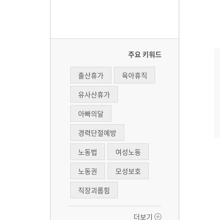
주요 키워드
출산휴가
육아휴직
유사산휴가
아빠의달
경력단절예방
노동법
여성노동
노동권
모성보호
직장괴롭힘
더보기