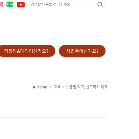
검
색
할
내
용
을
적
어
주
세
요
직장맘&대디이신가요?
사업주이신가요?
Home
교육
노동법 먹고, 샌드위치 먹고