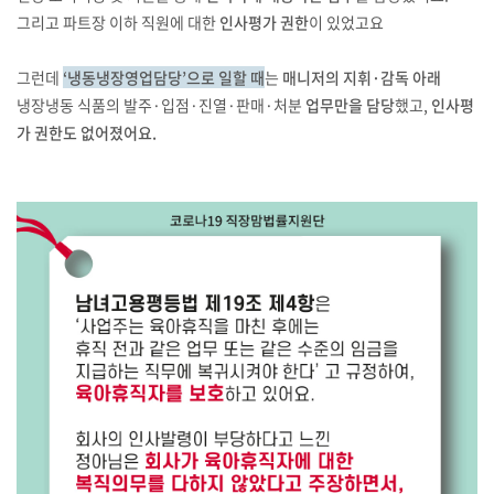
그리고 파트장 이하 직원에 대한
인사평가 권한
이 있었고요
그런데
‘냉동냉장영업담당’으로 일할 때
는
매니저의 지휘·감독 아래
냉장냉동 식품의 발주·입점·진열·판매·처분
업무만을 담당
했고,
인사평
가 권한도 없어졌어요.