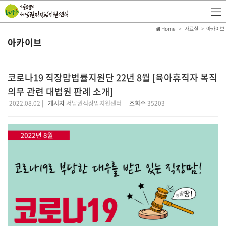
Home
자료실
아카이브
아카이브
코로나19 직장맘법률지원단 22년 8월 [육아휴직자 복직
의무 관련 대법원 판례 소개]
2022.08.02 |
게시자
서남권직장맘지원센터 |
조회수
35203