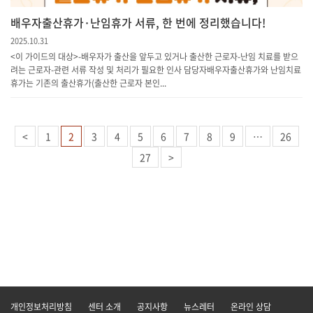
배우자출산휴가·난임휴가 서류, 한 번에 정리했습니다!
2025.10.31
<이 가이드의 대상> -배우자가 출산을 앞두고 있거나 출산한 근로자-난임 치료를 받으
려는 근로자-관련 서류 작성 및 처리가 필요한 인사 담당자 배우자출산휴가와 난임치료
휴가는 기존의 출산휴가(출산한 근로자 본인...
<
1
2
3
4
5
6
7
8
9
…
26
27
>
개인정보처리방침
센터 소개
공지사항
뉴스레터
온라인 상담