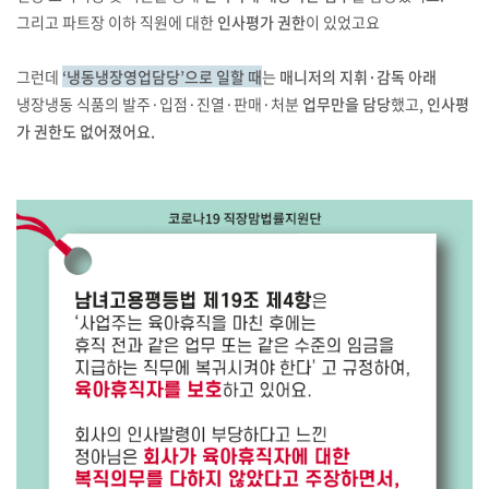
그리고 파트장 이하 직원에 대한
인사평가 권한
이 있었고요
그런데
‘냉동냉장영업담당’으로 일할 때
는
매니저의 지휘·감독 아래
냉장냉동 식품의 발주·입점·진열·판매·처분
업무만을 담당
했고,
인사평
가 권한도 없어졌어요.