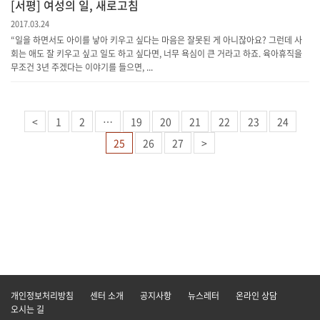
[서평] 여성의 일, 새로고침
2017.03.24
“일을 하면서도 아이를 낳아 키우고 싶다는 마음은 잘못된 게 아니잖아요? 그런데 사
회는 애도 잘 키우고 싶고 일도 하고 싶다면, 너무 욕심이 큰 거라고 하죠. 육아휴직을
무조건 3년 주겠다는 이야기를 들으면, ...
<
1
2
…
19
20
21
22
23
24
25
26
27
>
개인정보처리방침
센터 소개
공지사항
뉴스레터
온라인 상담
오시는 길