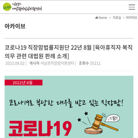
Home
자료실
아카이브
아카이브
코로나19 직장맘법률지원단 22년 8월 [육아휴직자 복직
의무 관련 대법원 판례 소개]
2022.08.02 |
게시자
서남권직장맘지원센터 |
조회수
35211