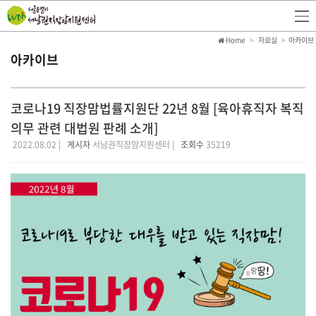
Home
자료실
아카이브
아카이브
코로나19 직장맘법률지원단 22년 8월 [육아휴직자 복직
의무 관련 대법원 판례 소개]
2022.08.02 |
게시자
서남권직장맘지원센터 |
조회수
35219