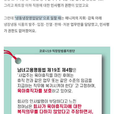
그리고 파트장 이하 직원에 대한
인사평가 권한
이 있었고요
그런데
‘냉동냉장영업담당’으로 일할 때
는
매니저의 지휘·감독 아래
냉장냉동 식품의 발주·입점·진열·판매·처분
업무만을 담당
했고,
인사평
가 권한도 없어졌어요.