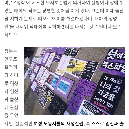
며, ‘우생학’에 기초한 모자보건법에 의거하여 질병이나 장애가
있는 태아의 낙태는 당연한 것처럼 여겨 왔다. 그런데 이제 출산
율 저하가 문제로 떠오르자 이를 해결하겠다며 ‘태아의 생명
권’을 내세워 낙태죄를 강화하겠다고 나서는 것은 얼마나 모순
적인가.
정부는
인구조
절정책
의 하나
로 여성
의 임신
과 출산
에 관심
을 두었
지만, 실질적인
여성 노동자들의 재생산권
, 즉
스스로 임신과 출