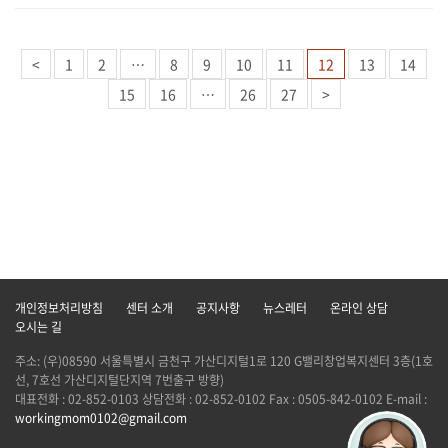
<
1
2
…
8
9
10
11
12
13
14
15
16
…
26
27
>
개인정보처리방침
센터 소개
공지사항
뉴스레터
온라인 상담
오시는 길
주소: (우)08590 서울특별시 금천구 가산디지털1로 120 G밸리창업복지센터 3층(1호
선, 7호선 가산디지털단지역 7번출구 방향)
대표전화 : 02-852-0103 상담전화 : 02-852-0102 Fax : 0505-842-0102 E-mail :
workingmom0102@gmail.com