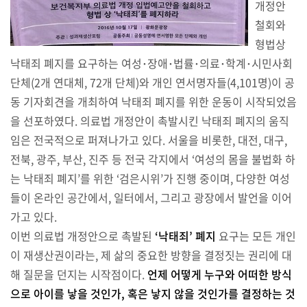
개정안
철회와
형법상
낙태죄 폐지를 요구하는 여성･장애･법률･의료･학계･시민사회
단체(2개 연대체, 72개 단체)와 개인 연서명자들(4,101명)이 공
동 기자회견을 개최하여 낙태죄 폐지를 위한 운동이 시작되었음
을 선포하였다. 의료법 개정안이 촉발시킨 낙태죄 폐지의 움직
임은 전국적으로 퍼져나가고 있다. 서울을 비롯한, 대전, 대구,
전북, 광주, 부산, 진주 등 전국 각지에서 ‘여성의 몸을 불법화 하
는 낙태죄 폐지’를 위한 ‘검은시위’가 진행 중이며, 다양한 여성
들이 온라인 공간에서, 일터에서, 그리고 광장에서 발언을 이어
가고 있다.
이번 의료법 개정안으로 촉발된
‘낙태죄’ 폐지
요구는 모든 개인
이 재생산권이라는, 제 삶의 중요한 방향을 결정짓는 권리에 대
해 질문을 던지는 시작점이다.
언제 어떻게 누구와 어떠한 방식
으로 아이를 낳을 것인가, 혹은 낳지 않을 것인가를 결정하는 것