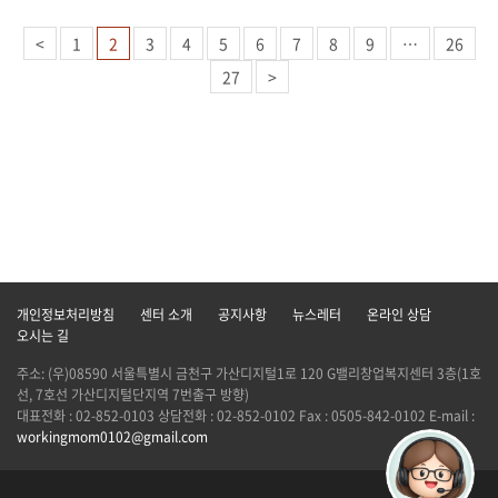
<
1
2
3
4
5
6
7
8
9
…
26
27
>
개인정보처리방침
센터 소개
공지사항
뉴스레터
온라인 상담
오시는 길
주소: (우)08590 서울특별시 금천구 가산디지털1로 120 G밸리창업복지센터 3층(1호
선, 7호선 가산디지털단지역 7번출구 방향)
대표전화 : 02-852-0103 상담전화 : 02-852-0102 Fax : 0505-842-0102 E-mail :
workingmom0102@gmail.com