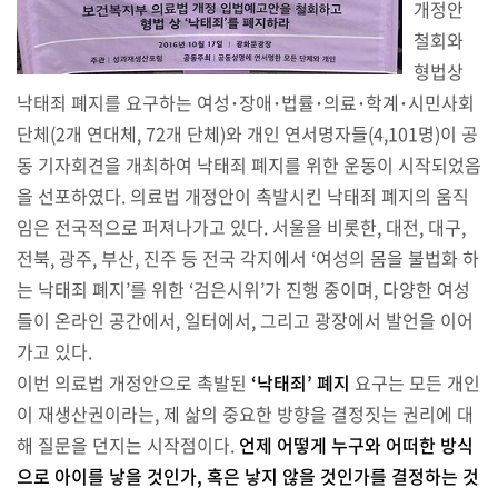
개정안
철회와
형법상
낙태죄 폐지를 요구하는 여성･장애･법률･의료･학계･시민사회
단체(2개 연대체, 72개 단체)와 개인 연서명자들(4,101명)이 공
동 기자회견을 개최하여 낙태죄 폐지를 위한 운동이 시작되었음
을 선포하였다. 의료법 개정안이 촉발시킨 낙태죄 폐지의 움직
임은 전국적으로 퍼져나가고 있다. 서울을 비롯한, 대전, 대구,
전북, 광주, 부산, 진주 등 전국 각지에서 ‘여성의 몸을 불법화 하
는 낙태죄 폐지’를 위한 ‘검은시위’가 진행 중이며, 다양한 여성
들이 온라인 공간에서, 일터에서, 그리고 광장에서 발언을 이어
가고 있다.
이번 의료법 개정안으로 촉발된
‘낙태죄’ 폐지
요구는 모든 개인
이 재생산권이라는, 제 삶의 중요한 방향을 결정짓는 권리에 대
해 질문을 던지는 시작점이다.
언제 어떻게 누구와 어떠한 방식
으로 아이를 낳을 것인가, 혹은 낳지 않을 것인가를 결정하는 것