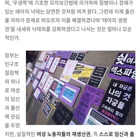
며, ‘우생학’에 기초한 모자보건법에 의거하여 질병이나 장애가
있는 태아의 낙태는 당연한 것처럼 여겨 왔다. 그런데 이제 출산
율 저하가 문제로 떠오르자 이를 해결하겠다며 ‘태아의 생명
권’을 내세워 낙태죄를 강화하겠다고 나서는 것은 얼마나 모순
적인가.
정부는
인구조
절정책
의 하나
로 여성
의 임신
과 출산
에 관심
을 두었
지만, 실질적인
여성 노동자들의 재생산권
, 즉
스스로 임신과 출