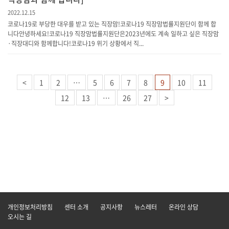
2022.12.15
코로나19로 부당한 대우를 받고 있는 직장맘!코로나19 직장맘법률지원단이 함께 합
니다안녕하세요!코로나19 직장맘법률지원단은2023년에도 계속 일하고 싶은 직장맘
·직장대디와 함께합니다!코로나19 위기 상황에서 직...
<
1
2
…
5
6
7
8
9
10
11
12
13
…
26
27
>
개인정보처리방침
센터 소개
공지사항
뉴스레터
온라인 상담
오시는 길