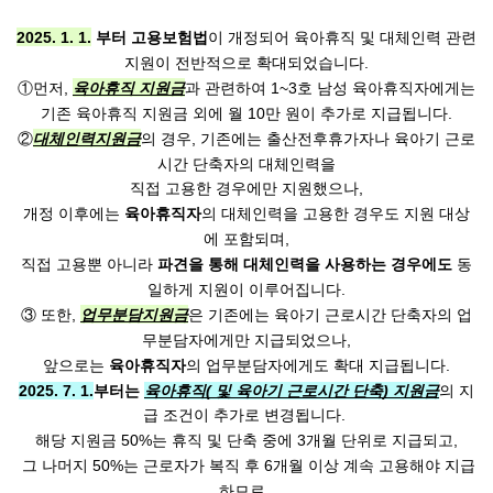
2025. 1. 1.
부터 고용보험법
이 개정되어 육아휴직 및 대체인력 관련
지원이 전반적으로 확대되었습니다.
①먼저,
육아휴직 지원금
과 관련하여 1~3호 남성 육아휴직자에게는
기존 육아휴직 지원금 외에 월 10만 원이 추가로 지급됩니다.
②
대체인력지원금
의 경우, 기존에는 출산전후휴가자나 육아기 근로
시간 단축자의 대체인력을
직접 고용한 경우에만 지원했으나,
개정 이후에는
육아휴직자
의 대체인력을 고용한 경우도 지원 대상
에 포함되며,
직접 고용뿐 아니라
파견을 통해 대체인력을 사용하는 경우에도
동
일하게 지원이 이루어집니다.
③ 또한,
업무분담지원금
은 기존에는 육아기 근로시간 단축자의 업
무분담자에게만 지급되었으나,
앞으로는
육아휴직자
의 업무분담자에게도 확대 지급됩니다.
2025. 7. 1.
부터는
육아휴직( 및 육아기 근로시간 단축) 지원금
의 지
급 조건이 추가로 변경됩니다. 
해당 지원금 50%는 휴직 및 단축 중에 3개월 단위로 지급되고,
 그 나머지 50%는 근로자가 복직 후 6개월 이상 계속 고용해야 지급
하므로, 