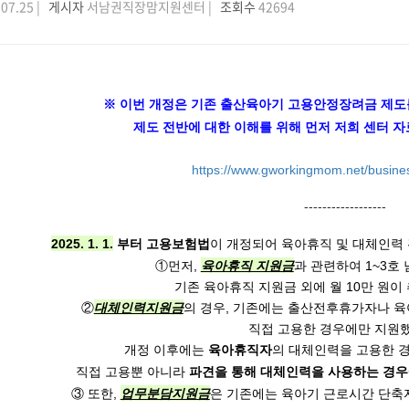
07.25 |
게시자
서남권직장맘지원센터 |
조회수
42694
※ 이번 개정은 기존 출산육아기 고용안정장려금 제도
제도 전반에 대한 이해를 위해 먼저 저희 센터 
https://www.gworkingmom.net/busine
------------------
2025. 1. 1.
부터 고용보험법
이 개정되어 육아휴직 및 대체인력
①먼저,
육아휴직 지원금
과 관련하여 1~3
기존 육아휴직 지원금 외에 월 10만 원이
②
대체인력지원금
의 경우, 기존에는 출산전후휴가자나 
직접 고용한 경우에만 지원
개정 이후에는
육아휴직자
의 대체인력을 고용한 경
직접 고용뿐 아니라
파견을 통해 대체인력을 사용하는 경
③ 또한,
업무분담지원금
은 기존에는 육아기 근로시간 단축