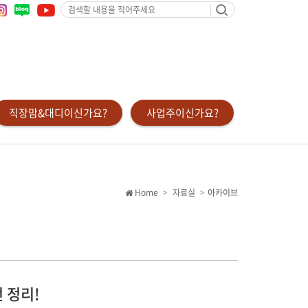
검
색
할
내
용
을
적
어
주
세
요
직장맘&대디이신가요?
사업주이신가요?
Home
자료실
아카이브
 정리!