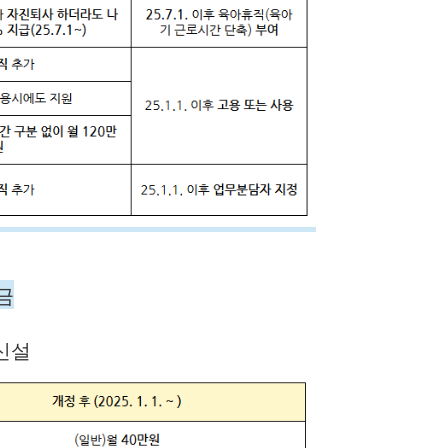
금
 신설