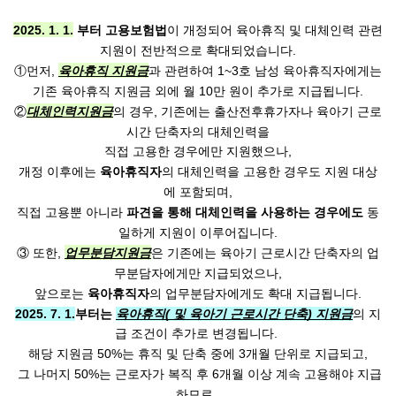
2025. 1. 1.
부터 고용보험법
이 개정되어 육아휴직 및 대체인력 관련
지원이 전반적으로 확대되었습니다.
①먼저,
육아휴직 지원금
과 관련하여 1~3호 남성 육아휴직자에게는
기존 육아휴직 지원금 외에 월 10만 원이 추가로 지급됩니다.
②
대체인력지원금
의 경우, 기존에는 출산전후휴가자나 육아기 근로
시간 단축자의 대체인력을
직접 고용한 경우에만 지원했으나,
개정 이후에는
육아휴직자
의 대체인력을 고용한 경우도 지원 대상
에 포함되며,
직접 고용뿐 아니라
파견을 통해 대체인력을 사용하는 경우에도
동
일하게 지원이 이루어집니다.
③ 또한,
업무분담지원금
은 기존에는 육아기 근로시간 단축자의 업
무분담자에게만 지급되었으나,
앞으로는
육아휴직자
의 업무분담자에게도 확대 지급됩니다.
2025. 7. 1.
부터는
육아휴직( 및 육아기 근로시간 단축) 지원금
의 지
급 조건이 추가로 변경됩니다. 
해당 지원금 50%는 휴직 및 단축 중에 3개월 단위로 지급되고,
 그 나머지 50%는 근로자가 복직 후 6개월 이상 계속 고용해야 지급
하므로, 