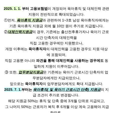
2025. 1. 1.
부터 고용보험법
이 개정되어 육아휴직 및 대체인력 관련
지원이 전반적으로 확대되었습니다.
①먼저,
육아휴직 지원금
과 관련하여 1~3호 남성 육아휴직자에게는
기존 육아휴직 지원금 외에 월 10만 원이 추가로 지급됩니다.
②
대체인력지원금
의 경우, 기존에는 출산전후휴가자나 육아기 근로
시간 단축자의 대체인력을
직접 고용한 경우에만 지원했으나,
개정 이후에는
육아휴직자
의 대체인력을 고용한 경우도 지원 대상
에 포함되며,
직접 고용뿐 아니라
파견을 통해 대체인력을 사용하는 경우에도
동
일하게 지원이 이루어집니다.
③ 또한,
업무분담지원금
은 기존에는 육아기 근로시간 단축자의 업
무분담자에게만 지급되었으나,
앞으로는
육아휴직자
의 업무분담자에게도 확대 지급됩니다.
2025. 7. 1.
부터는
육아휴직( 및 육아기 근로시간 단축) 지원금
의 지
급 조건이 추가로 변경됩니다. 
해당 지원금 50%는 휴직 및 단축 중에 3개월 단위로 지급되고,
 그 나머지 50%는 근로자가 복직 후 6개월 이상 계속 고용해야 지급
하므로, 