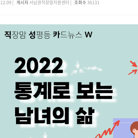
12.09 |
게시자
서남권직장맘지원센터 |
조회수
36131