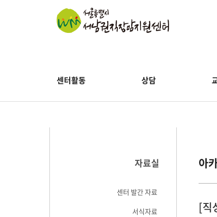
센터활동
상담
아
자료실
센터 발간 자료
[직
서식자료