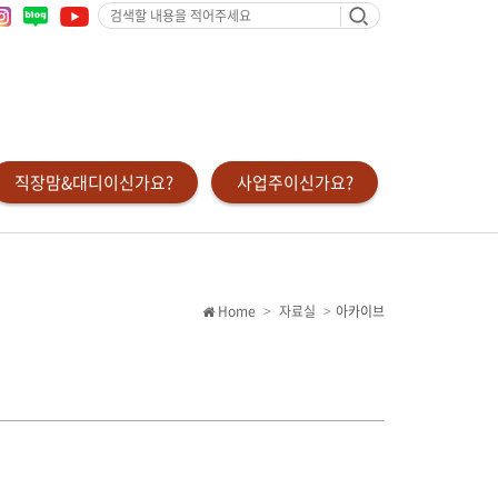
검
색
할
내
용
을
적
어
주
세
요
직장맘&대디이신가요?
사업주이신가요?
Home
자료실
아카이브