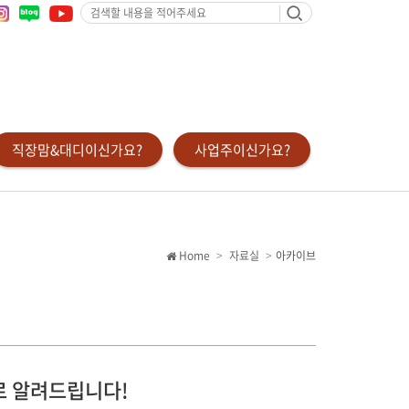
검
색
할
내
용
을
적
어
주
세
요
직장맘&대디이신가요?
사업주이신가요?
Home
자료실
아카이브
로 알려드립니다!