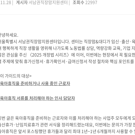
11.28 |
게시자
서남권직장맘지원센터 |
조회수
22997
안녕하세요.
서울특별시 서남권직장맘지원센터입니다. 센터는 직장맘&대디가 임신·출산·육아
며 행복하게 직장 생활을 영위해 나가도록 노동법률 상담, 역량강화 교육, 기업 지
많은 관심을 주신 〈2025 개정법 시리즈〉에 이어, 이번에는 현장에서 꼭 필요
별 주제에 맞춰 휴가신청서·휴가확인서·급여신청서 작성 절차와 핵심 포인트를
<이 가이드의 대상>
육아휴직을 준비하거나 사용 중인 근로자
- 육아휴직 서류를 처리해야 하는 인사 담당자
이번 글은 육아휴직을 준비하는 근로자와 이를 처리해야 하는 사업주 모두에게 
출산휴가·난임치료휴가 관련 서식을 정리해드렸는데요, 이번에는 문의가 가장 많
육아휴직은 앞서 포스팅했던 휴가들과 달리 최대 1년~1년 6개월까지 사용할 수 