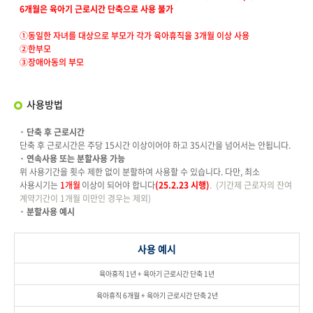
6개월은 육아기 근로시간 단축으로 사용 불가
①
동일한 자녀를 대상으로 부모가 각가 육아휴직을
3
개월 이상 사용
②
한부모
③
장애아동의 부모
사용방법
·
단축 후 근로시간
단축 후 근로시간은 주당
15
시간 이상이어야 하고
35
시간을 넘어서는 안됩니다
.
·
연속사용 또는 분할사용 가능
위 사용기간을 횟수 제한 없이 분할하여 사용할 수 있습니다
.
다만
,
최소
사용시기는
1
개월
이상이 되어야 합니다
(25.2.23
시행)
.
(
기간제 근로자의 잔여
계약기간이
1
개월
미만인 경우는 제외
)
·
분할사용 예시
사용 예시
육아휴직 1년 + 육아기 근로시간 단축 1년
육아휴직 6개월 + 육아기 근로시간 단축 2년