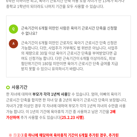
6학년 이하이면 되고, 육아기 근로시간 단축 사용 도중 자녀가 만 13세가 되거나
중학교 1학년이 되더라도 나머지 기간을 모두 사용할 수 있습니다.
근속기간이 6개월 미만인 사람은 육아기 근로시간 단축을 신청할
Q
수 없나요?
근속기간이 6개월 미만인 근로자도 육아기 근로시간 단축 신청은
A
가능합니다. 다만, 사업주가 거부해도 법 위반은 아닙니다. 사업주
의 재량으로 30일 이상 육아기 근로시간 단축을 부여받았다면 급
여도 신청가능 합니다. 다만 근속기간이 6개월 이상이라도, 피보
험단위기간이 180일 미만이면 육아기 근로시간 단축 급여를 지급
받지 못할 수 있으니 유의하시기 바랍니다.
사용기간
한 자녀에 대하여
부모가 각각 1년씩 사용
할 수 있습니다. 엄마, 아빠의 육아기
근로시간 단축을 합치면 한 자녀 당 총 2년의 육아기 근로시간 단축이 보장됩니다.
자녀가 2명 이상인 경우 각 자녀에 대하여 부모가 각각 1년씩 자녀의 수만큼 사용
가능 합니다. 이 1년의 기간에 육아휴직 기간 중 사용하고 남은 기간을
2
배
가산하여
추가 사용할 수도 있습니다
(25.2.23
시행
)
.
※
①②③
중
하나에 해당하여 육아휴직 기간이 6개월 추가된 경우, 추가된