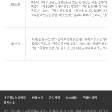
· 보수에 비해 과납된 건강보험료는 연말(퇴직)정산 시 환급처리됨
건강보험
· 근로자 수가 100명 이상인 경우, 사업주가 건강보험공단에 ‘국민
· 근로자가 육아기 근로시간 단축을 14일 이전에 개시했다면 그 달의 
· ‘보수월액 변경신청’을 하면 신청한 달부터 육아기 근로시간 단축
· (원칙) 별도 신고 절차 없이 육아기 근로시간 단축 직전 납입하던 
· (육아기 근로시간 단축으로 인해 소득이 20% 이상 감액된 경우
국민연금
· ‘기준소득월액 변경신청’을 하면 신청 다음달부터 육아기 근로시간
개인정보처리방침
센터 소개
공지사항
뉴스레터
온라인 상담
오시는 길
주소: (우)08590 서울특별시 금천구 가산디지털1로 120 G밸리창업복지센터 3층(1호