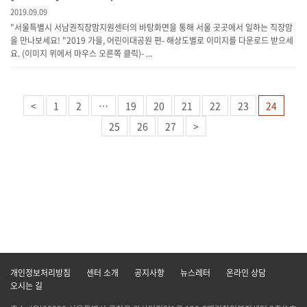
2019.09.09
"서울특별시 서남권직장맘지원센터의 바탕화면을 통해 서울 곳곳에서 일하는 직장맘
을 만나보세요! "2019 가을, 어린이대공원 편- 해상도별로 이미지를 다운로드 받으세
요. (이미지 위에서 마우스 오른쪽 클릭)- ...
<
1
2
…
19
20
21
22
23
24
25
26
27
>
개인정보처리방침
센터 소개
공지사항
뉴스레터
온라인 상담
오시는 길