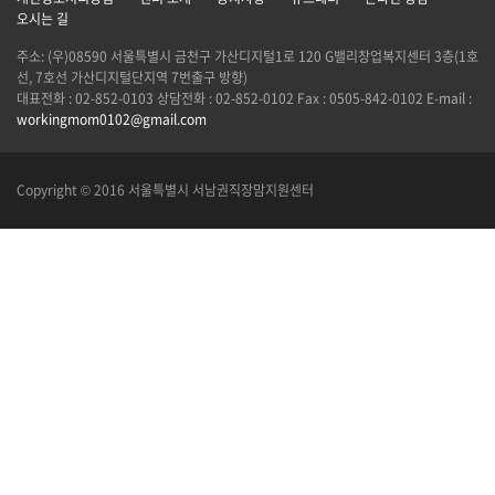
오시는 길
주소: (우)08590 서울특별시 금천구 가산디지털1로 120 G밸리창업복지센터 3층(1호
선, 7호선 가산디지털단지역 7번출구 방향)
대표전화 : 02-852-0103 상담전화 : 02-852-0102 Fax : 0505-842-0102 E-mail :
workingmom0102@gmail.com
Copyright © 2016 서울특별시 서남권직장맘지원센터