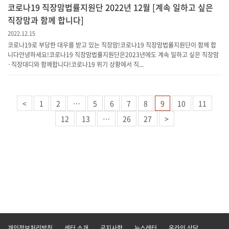
코로나19 직장맘법률지원단 2022년 12월 [계속 일하고 싶은
직장맘과 함께 합니다]
2022.12.15
코로나19로 부당한 대우를 받고 있는 직장맘!코로나19 직장맘법률지원단이 함께 합
니다안녕하세요!코로나19 직장맘법률지원단은2023년에도 계속 일하고 싶은 직장맘
·직장대디와 함께합니다!코로나19 위기 상황에서 직...
<
1
2
…
5
6
7
8
9
10
11
12
13
…
26
27
>
개인정보처리방침
센터 소개
공지사항
뉴스레터
온라인 상담