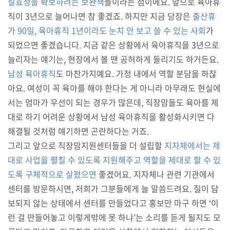
실효성을 확보하려는 보완책
들이라는 점이에요. 앞으로 육아휴
직이 3년으로 늘어나면 참 좋겠죠. 하지만 지금 당장은
출산휴
가 90일, 육아휴직 1년이라도 눈치 안 보고 쓸 수 있는 사회
가
되었으면 좋겠습니다. 지금 같은 상황에서 육아휴직을 3년으로
늘리자는 얘기는, 현장에서 볼 땐 공허하게 들리기도 하거든요.
남성 육아휴직
도 마찬가지예요. 가정 내에서 역할 분담을 하잖
아요. 여성이 꼭 육아를 해야 한다는 게 아니라 아무래도 현실에
서는 엄마가 우선이 되는 경우가 많은데, 직장맘들도 육아를 제
대로 하기 어려운 상황에서 남성 육아휴직을 활성화시키면 다
해결될 것처럼 얘기하면 곤란하다는 거죠.
그리고 앞으로 직장맘지원센터들을 더 설립할
지자체에서는 제
대로 사업을 펼칠 수 있도록 지원해주고 역할을 제대로 할 수 있
도록 구체적으로 살폈으면
좋겠어요. 지자체나 관련 기관에서
센터를 방문하시면, 저희가 그분들에게 늘 말씀드려요. 질이 담
보되지 않는 상태에서 센터를 만들었다고 홍보만 마구 하면 ‘이
런 걸 만들어놓고 이렇게밖에 못 하냐’는 소리를 듣게 될지도 모