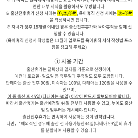
련한 내부 서식을 활용하셔도 무방합니다.
※ 출산전후휴가 신청 시에는
①,②,⑥번
, 육아휴직 신청 시에는
③~⑥번
을 작성하시면 됩니다.
※ 자녀가 생후 18개월 이내인 경우 출산전후휴가와 육아휴직을 함께 신
청할 수 있습니다.
(육아휴직 신청서 작성법은 11월에 업로드될 육아휴직 서식 작성법 포스
팅을 참고해 주세요)
① 사용 기간
출산휴가는 달력상의 일자를 기준으로 산정하여,
예컨대 토요일·일요일 등 휴무일과 주휴일도 모두 포함됩니다.
단태아는 출산 전후
90일
, 미숙아는
100일
, 다태아는
120일
을 사용할 수
있으며,
이 중 출산 후 45일 (다태아는 60일) 이상이 반드시 확보되어야 합니다.
따라서 출산휴가는 출산예정일 44일 전부터 사용할 수 있고, 늦어도 출산
일 당일부터는 개시해야 합니다.
출산전후휴가는
연속
하여 사용하는 것이 원칙입니다.
다만，*예외적인 경우에 출산 전 사용가능한44일(다태아 59일)의 휴가
를 분할하여 사용할 수 있습니다.