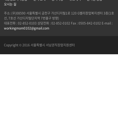
오시는 길
주소: (우)08590 서울특별시 금천구 가산디지털1로 120 G밸리창업복지센터 3층(1호
선, 7호선 가산디지털단지역 7번출구 방향)
대표전화 : 02-852-0103 상담전화 : 02-852-0102 Fax : 0505-842-0102 E-mail :
workingmom0102@gmail.com
Copyright © 2016 서울특별시 서남권직장맘지원센터