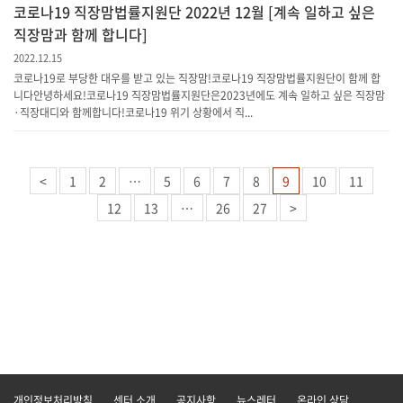
코로나19 직장맘법률지원단 2022년 12월 [계속 일하고 싶은
직장맘과 함께 합니다]
2022.12.15
코로나19로 부당한 대우를 받고 있는 직장맘!코로나19 직장맘법률지원단이 함께 합
니다안녕하세요!코로나19 직장맘법률지원단은2023년에도 계속 일하고 싶은 직장맘
·직장대디와 함께합니다!코로나19 위기 상황에서 직...
<
1
2
…
5
6
7
8
9
10
11
12
13
…
26
27
>
개인정보처리방침
센터 소개
공지사항
뉴스레터
온라인 상담