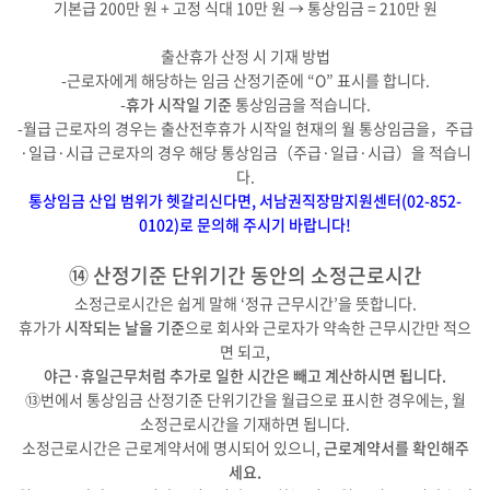
기본급 200만 원 + 고정 식대 10만 원 → 통상임금 = 210만 원
출산휴가 산정 시 기재 방법
-근로자에게 해당하는 임금 산정기준에 “O” 표시를 합니다.
-
휴가 시작일 기준
통상임금을 적습니다.
-월급 근로자의 경우는 출산전후휴가 시작일 현재의 월 통상임금을，주급
·일급·시급 근로자의 경우 해당 통상임금（주급·일급·시급）을 적습니
다.
통상임금 산입 범위가 헷갈리신다면, 서남권직장맘지원센터(02-852-
0102)로 문의해 주시기 바랍니다!
⑭ 산정기준 단위기간 동안의 소정근로시간
소정근로시간은 쉽게 말해 ‘정규 근무시간’을 뜻합니다.
휴가가
시작되는 날을 기준
으로 회사와 근로자가 약속한 근무시간만 적으
면 되고,
야근·휴일근무처럼 추가로 일한 시간은 빼고 계산하시면 됩니다.
⑬번에서 통상임금 산정기준 단위기간을 월급으로 표시한 경우에는, 월
소정근로시간을 기재하면 됩니다.
소정근로시간은 근로계약서에 명시되어 있으니,
근로계약서를 확인해주
세요.