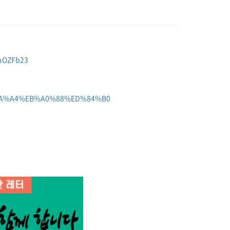
IuOZFb23
EC%8A%A4%EB%A0%88%ED%84%B0