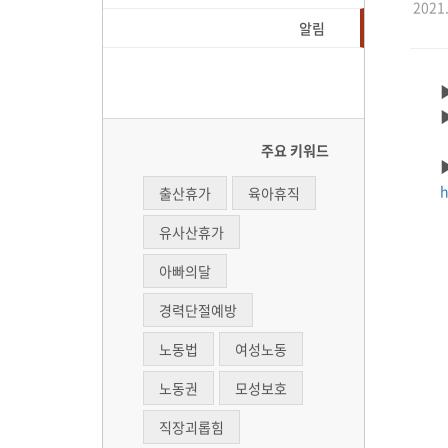
2021.
알림
주요 키워드
h
출산휴가
육아휴직
유사산휴가
아빠의달
경력단절예방
노동법
여성노동
노동권
모성보호
직장괴롭힘