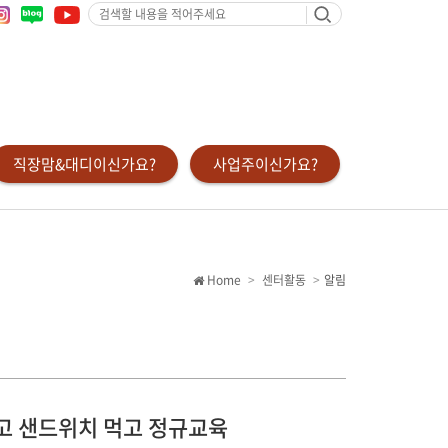
검
색
할
내
용
을
적
어
주
세
요
직장맘&대디이신가요?
사업주이신가요?
Home
센터활동
알림
 먹고 샌드위치 먹고 정규교육