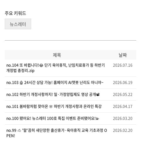
주요 키워드
뉴스레터
제목
날짜
no.104 또 바뀝니다!😂 단기 육아휴직, 난임치료휴가 등 하반기
2026.07.16
개정법 총정리.zip
no.103 🤖 24시간 상담 가능! 홈페이지 AI챗봇 난리도 아니야~
2026.06.19
no.102 하반기 개정사항까지! 일·가정양립제도 영상 공개📽️
2026.05.22
no.101 봄바람처럼 찾아온 🌸 하반기 개정사항과 온라인 특강
2026.04.17
no.100 됐어요! 뉴스레터 100호 특집 이벤트 준비됐어요!💫
2026.03.20
no.99 🐴 '말'끔히 새단장한 출산휴가·육아휴직 교육 기초과정 O
2026.02.20
PEN!