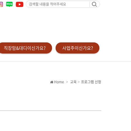
검
색
할
내
용
을
적
어
주
세
요
직장맘&대디이신가요?
사업주이신가요?
Home
교육
프로그램 신청