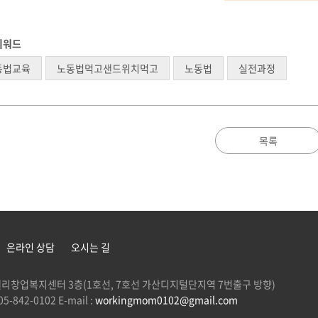
키워드
동법교육
노동법먹고샌드위치먹고
노동법
실전과정
목록
온라인 상담
오시는 길
 G밸리창업복지센터 3층(1호선, 7호선 가산디지털단지역 7번출구 방향)
5-842-0102 E-mail :
workingmom0102@gmail.com