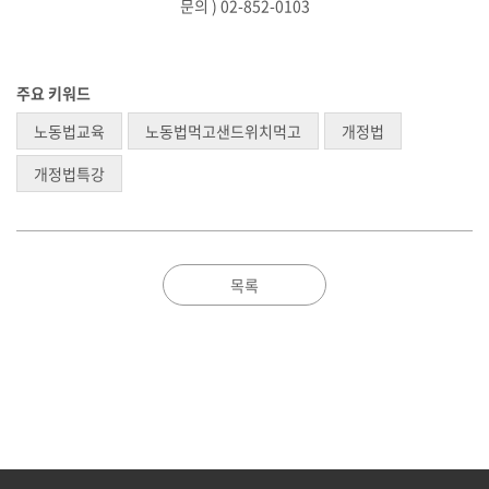
문의 ) 02-852-0103
주요 키워드
노동법교육
노동법먹고샌드위치먹고
개정법
개정법특강
목록