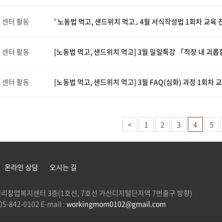
센터 활동
⌜노동법 먹고, 샌드위치 먹고⌟ 4월 서식작성법 1회차 교육 
센터 활동
[노동법 먹고, 샌드위치 먹고] 3월 일일특강 「직장 내 괴
센터 활동
[노동법 먹고, 샌드위치 먹고] 3월 FAQ(심화) 과정 1회차 
<
1
2
3
4
5
온라인 상담
오시는 길
 G밸리창업복지센터 3층(1호선, 7호선 가산디지털단지역 7번출구 방향)
5-842-0102 E-mail :
workingmom0102@gmail.com