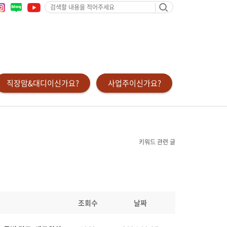
검
색
할
내
용
을
적
어
주
세
요
직장맘&대디이신가요?
사업주이신가요?
키워드 관련 글
조회수
날짜