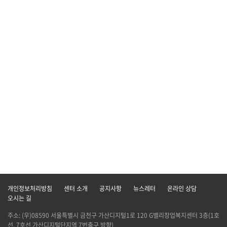
개인정보처리방침
센터 소개
공지사항
뉴스레터
온라인 상담
오시는 길
주소: (우)08590 서울특별시 금천구 가산디지털1로 120 G밸리창업복지센터 3층(1호
선, 7호선 가산디지털단지역 7번출구 방향)