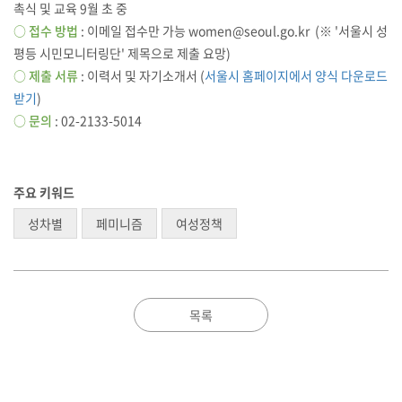
촉식 및 교육 9월 초 중
○
접수 방법
: 이메일 접수만 가능 women@seoul.go.kr (※ '서울시 성
평등 시민모니터링단' 제목으로 제출 요망)
○
제출 서류
: 이력서 및 자기소개서 (
서울시 홈페이지에서 양식 다운로드
받기
)
○
문의
: 02-2133-5014
주요 키워드
성차별
페미니즘
여성정책
목록