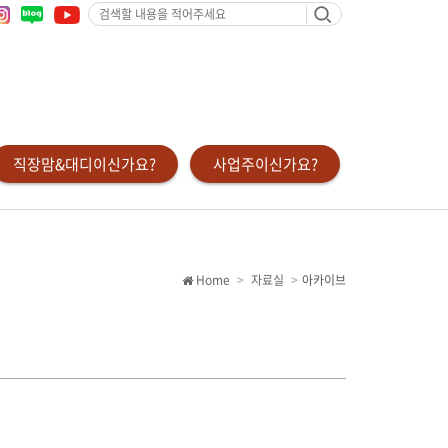
검
색
할
내
용
을
적
어
주
세
요
직장맘&대디이신가요?
사업주이신가요?
Home
자료실
아카이브