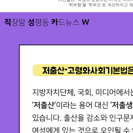
'학부형'을
'학부모
'로 개선하자고 