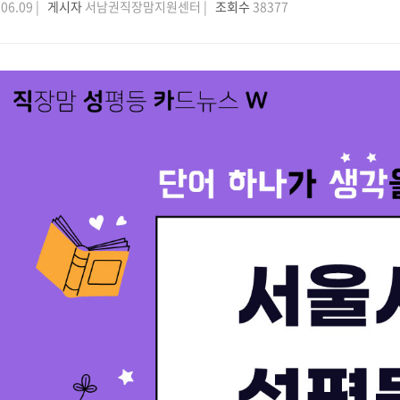
06.09 |
게시자
서남권직장맘지원센터 |
조회수
38377