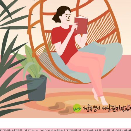
[직장맘 성평등 카드뉴스 2022년 9월호] 직장맘의 건강한 삶을 만들기 위한 방