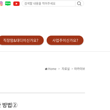
검
색
할
내
용
을
적
어
주
세
요
직장맘&대디이신가요?
사업주이신가요?
Home
자료실
아카이브
한 방법②