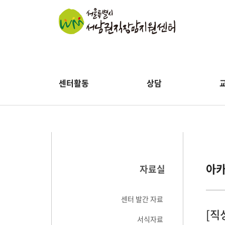
센터활동
상담
아
자료실
센터 발간 자료
[직
서식자료