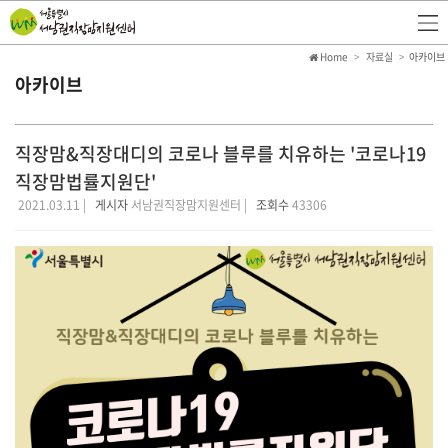
Home
자료실
아카이브
아카이브
직장맘&직장대디의 코로나 블루를 치유하는 '코로나19
직장맘법률지원단'
2021.03.11 |
게시자
서남권직장맘지원센터 |
조회수
43306