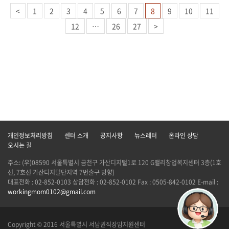
<
1
2
3
4
5
6
7
8
9
10
11
12
…
26
27
>
개인정보처리방침
센터 소개
공지사항
뉴스레터
온라인 상담
오시는 길
주소: (우)08590 서울특별시 금천구 가산디지털1로 120 G밸리창업복지센터 3층(1호
선, 7호선 가산디지털단지역 7번출구 방향)
대표전화 : 02-852-0103 상담전화 : 02-852-0102 Fax : 0505-842-0102 E-mail :
workingmom0102@gmail.com
Copyright © 2016 서울특별시 서남권직장맘지원센터