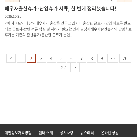
배우자출산휴가·난임휴가 서류, 한 번에 정리했습니다!
2025.10.31
<이 가이드의 대상> -배우자가 출산을 앞두고 있거나 출산한 근로자-난임 치료를 받으
려는 근로자-관련 서류 작성 및 처리가 필요한 인사 담당자 배우자출산휴가와 난임치료
휴가는 기존의 출산휴가(출산한 근로자 본인...
<
1
2
3
4
5
6
7
8
9
…
26
27
>
개인정보처리방침
센터 소개
공지사항
뉴스레터
온라인 상담