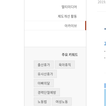
2019.
멀티미디어
제도개선 활동
아카이브
주요 키워드
출산휴가
육아휴직
유사산휴가
아빠의달
경력단절예방
노동법
여성노동