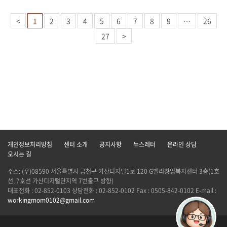
<
1
2
3
4
5
6
7
8
9
…
26
27
>
개인정보처리방침
센터 소개
공지사항
뉴스레터
온라인 상담
오시는 길
주소: (우)08590 서울특별시 금천구 가산디지털1로 120 G밸리창업복지센터 3층(1호
선, 7호선 가산디지털단지역 7번출구 방향)
대표전화 : 02-852-0103 상담전화 : 02-852-0102 Fax : 0505-842-0102 E-mail :
workingmom0102@gmail.com