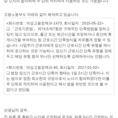
②
노사의 합의하에
주 단위 적치하여 사용하는 것도 가능합니다
.
고용노동부도 아래와 같이 해석하고 있습니다
.
<
회시번호
:
여성고용정책과
-1473,
회시일자
: 2015-05-22>
❑ 「
근로기준법
」
제
74
조제
7
항은 구체적인 단축방법을 정하고
있지 않고 있으므로
,
출근 또는 퇴근시간을 조정하거나 중간에 휴
게시간을 부여하는 등 근로시간 단축방식을 자유롭게 정할 수 있
습니다
.
사업주가 근로자에게 임신기 근로시간 단축 유형을 제시
하여 권고하는 것은 가능하나
,
임신기 근로시간 단축 유형을 정해
두고 해당 유형 중의 하나만 선택하도록 강제하여서는 안됩니다
.
<
회시번호
:
여성고용정책과
-46,
회시일자
: 2017-01-02>
❑
법정 임신기 근로시간 단축의 형태는
1
일
2
시간 단축이나
,
이
는 법으로 정한 최소한의 규정으로서 노사가 합의하였다면 이를
주 단위로 적치하여 사용한다고 해서 법을 위반한 것으로 볼 수
없다고 판단됨
.
선생님의 경우
,
①
하루 중 출퇴근 시간을 조정하여 주
5
일
,
하루
6
시간 근무하는 것