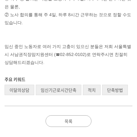
은 물론
,
②
노사 합의를 통해 주
4
일
,
하루
8
시간 근무하는 것으로 정할 수도
있습니다
.
임신 중인 노동자로 여러 가지 고충이 있으신 분들은 저희 서울특별
시 서남권직장맘지원센터
(
☎
02-852-0102)
로 연락주시면 친절히
상담해드리겠습니다
.
주요 키워드
이달의상담
임신기근로시간단축
적치
단축방법
목록