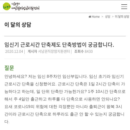
Home
상담
이 달의 상담
이 달의 상담
임신기 근로시간 단축제도 단축방법이 궁금합니다.
2020.12.04 |
게시자
서남권직장맘지원센터 |
조회수
8430
질문
안녕하세요
?
저는 임신
8
주차인 임산부입니다
.
임신 초기라 임신기
근로시간 단축을 신청했어요
.
근로시간 단축은
1
일
2
시간 단축이 가
능하다고 하는데
,
일 단위 단축만 가능한가요
? 1
주
10
시간 단축으로
해서 주
4
일만 출근하고 하루를 다 단축으로 사용하면 안되나요
?
요새 코로나
19
의 위험에 대한 걱정뿐만 아니라 출퇴근이 왕복
3
시
간이라 근로시간 단축으로 하루라도 출근 안 할 수 있는지 궁금합니
다
.