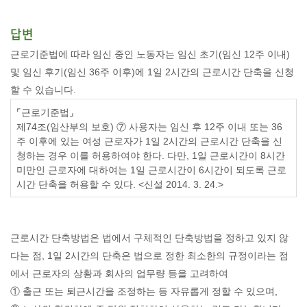
답변
근로기준법에 따라 임신 중인 노동자는 임신 초기
(
임신
12
주 이내
)
및 임신 후기
(
임신
36
주 이후
)
에
1
일
2
시간의 근로시간 단축을 신청
할 수 있습니다
.
⌜
근로기준법
⌟
제
74
조
(
임산부의 보호
)
⑦
사용자는 임신 후
12
주 이내 또는
36
주 이후에 있는 여성 근로자가
1
일
2
시간의 근로시간 단축을 신
청하는 경우 이를 허용하여야 한다
.
다만
, 1
일 근로시간이
8
시간
미만인 근로자에 대하여는
1
일 근로시간이
6
시간이 되도록 근로
시간 단축을 허용할 수 있다
. <
신설
2014. 3. 24.>
근로시간 단축방법은 법에서 구체적인 단축방법을 정하고 있지 않
다는 점
, 1
일
2
시간의 단축은 법으로 정한 최소한의 규정이라는 점
에서 근로자의 상황과 회사의 업무량 등을 고려하여
①
출근 또는 퇴근시간을 조정하는 등 자유롭게 정할 수 있으며
,