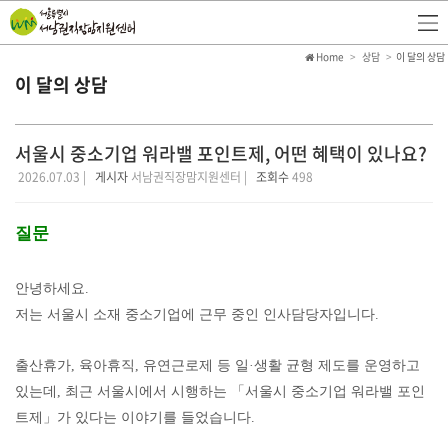
Home
상담
이 달의 상담
이 달의 상담
서울시 중소기업 워라밸 포인트제, 어떤 혜택이 있나요?
2026.07.03 |
게시자
서남권직장맘지원센터 |
조회수
498
질문
안녕하세요
.
저는 서울시 소재 중소기업에 근무 중인 인사담당자입니다
.
출산휴가
,
육아휴직
,
유연근로제 등 일
·
생활 균형 제도를 운영하고
있는데
,
최근 서울시에서 시행하는
「
서울시 중소기업 워라밸 포인
트제
」
가 있다는 이야기를 들었습니다
.