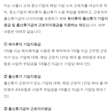
이는 서울시 소재 중소기업과 해당 기업 소속 근로자를 대상으로 하
며
,
중소기업의 육아휴직
·
출산휴가 사용 부담을 완화하고
,
근로자의
출산휴가급여 사각지대를 보완하기 위해
육아휴직
·
출산휴가 기업지
원금 및 출산휴가급여 근로자지원금을 지원하는 제도
입니다
.
세부
내용은 아래와 같습니다
.
①
육아휴직 기업지원금
3
개월 이상 육아휴직을 사용한 후 복직하여
3
개월 이상 근무한 근로
자가 있는 기업에 대해
,
해당 근로자
1
인당 최대 월
30
만원의
4
대보
험료 사업주 부담금을
3
개월간 지급
(
※
기업당 최대
5
인
)
②
출산휴가 기업지원금
출산휴가 근로자가 있는 기업에 대해
,
해당 근로자
1
인당 최대 월
30
만원의
4
대보험료 사업주 부담금을
3
개월간 지급
(
※
기업당 최대
5
인
)
③
출산휴가급여 근로자지원금