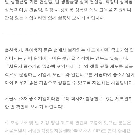
일
·
생활균형 기본 컨설팅
,
일
·
생활균형 심화 컨설팅
,
직장내 성희롱
·
성폭력 예방 컨설팅
,
직장 내 성희롱
·
성폭력 예방 교육을 지원하니
관심 있는 기업이라면 함께 활용해 보시기 바랍니다
.
―――――――
출산휴가
,
육아휴직 등은 법에서 보장하는 제도이지만
,
중소기업 입
장에서는 인력 운영이나 비용 부담을 걱정하는 경우도 있습니다
.
「
서울시 중소기업 워라밸 포인트제
」
는 일
·
생활 균형 제도를 적극
적으로 운영하는 기업에 포인트와 인센티브를 제공하여 중소기업이
아이 키우기 좋은 기업으로 성장할 수 있도록 지원하는 사업입니다
.
서울시 소재 중소기업이라면 우리 회사가 활용할 수 있는 제도인지
한 번 확인해 보시기 바랍니다
!
※
모성보호 및 일
·
가정 양립 제도와 관련해 고충이 있으신 분들은
서울특별시 서남권직장맘지원센터
(
☎
02-852-0102)
로 연락 주세요
.