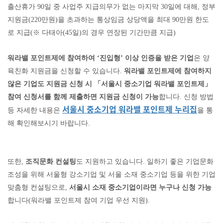
출산휴가
90
일 중 사업주 지급의무가 없는 마지막
30
일에 대해
,
정부
지원금
(220
만원
)
을 초과하는 통상임금 상당액을 최대
90
만원 한도
로 지급
(
※
다태아
(45
일
)
의 경우 연장된 기간만큼 지급
)
워라밸 포인트제에 참여하여
‘
진입형
’
이상 인증을 받은 기업
은 양
육친화 지원금을 신청할 수 있습니다
.
워라밸 포인트제에 참여하지
않은 기업도 지원금 신청 시
「
서울시 중소기업 워라밸 포인트제
」
참여 신청서를 함께 제출하면 지원금 신청이 가능
합니다
.
신청 방법
서울시 중소기업 워라밸 포인트제 누리집
등 자세한 내용은
을 통
해 확인해보시기 바랍니다
.
또한
,
조직문화 컨설팅
도 지원하고 있습니다
.
일하기 좋은 기업문화
조성을 위해 서울형 강소기업 및 서울 소재 중소기업 등을 위한 기업
맞춤형 컨설팅으로
,
서울시 소재 중소기업이라면 누구나 신청 가능
합니다
(
워라밸 포인트제 참여 기업 우선 지원
).