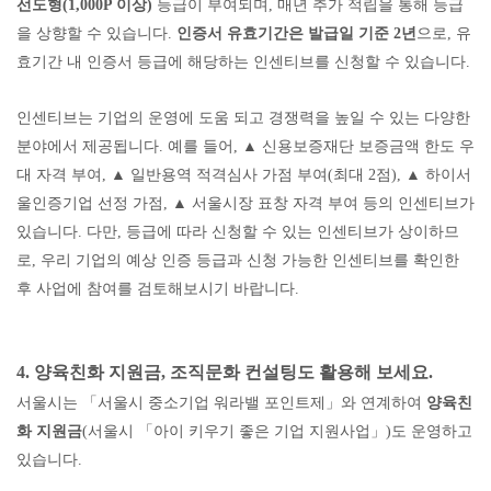
선도형
(1,000P
이상
)
등급이 부여되며
,
매년 추가 적립을 통해 등급
을 상향할 수 있습니다
.
인증서 유효기간은 발급일 기준
2
년
으로
,
유
효기간 내 인증서 등급에 해당하는 인센티브를 신청할 수 있습니다
.
인센티브는 기업의 운영에 도움 되고 경쟁력을 높일 수 있는 다양한
분야에서 제공됩니다
.
예를 들어
,
▲
신용보증재단 보증금액 한도 우
대 자격 부여
,
▲
일반용역 적격심사 가점 부여
(
최대
2
점
),
▲
하이서
울인증기업 선정 가점
,
▲
서울시장 표창 자격 부여 등의 인센티브가
있습니다
.
다만
,
등급에 따라 신청할 수 있는 인센티브가 상이하므
로
,
우리 기업의 예상 인증 등급과 신청 가능한 인센티브를 확인한
후 사업에 참여를 검토해보시기 바랍니다
.
4.
양육친화 지원금
,
조직문화 컨설팅도 활용해 보세요
.
서울시는
「
서울시 중소기업 워라밸 포인트제
」
와 연계하여
양육친
화 지원금
(
서울시
「
아이 키우기 좋은 기업 지원사업
」
)
도 운영하고
있습니다
.