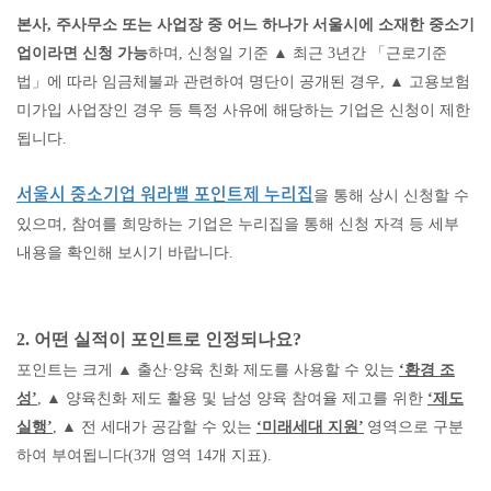
본사
,
주사무소 또는 사업장 중 어느 하나가 서울시에 소재한 중소기
업이라면 신청 가능
하며
,
신청일 기준
▲
최근
3
년간
「
근로기준
법
」
에 따라 임금체불과 관련하여 명단이 공개된 경우
,
▲
고용보험
미가입 사업장인 경우 등 특정 사유에 해당하는 기업은 신청이 제한
됩니다
.
서울시 중소기업 워라밸 포인트제 누리집
을 통해 상시 신청할 수
있으며
,
참여를 희망하는 기업은 누리집을 통해 신청 자격 등 세부
내용을 확인해 보시기 바랍니다
.
2.
어떤 실적이 포인트로 인정되나요
?
포인트는 크게
▲
출산
·
양육 친화 제도를 사용할 수 있는
‘
환경 조
성
’
,
▲
양육친화 제도 활용 및 남성 양육 참여율 제고를 위한
‘
제도
실행
’
,
▲
전 세대가 공감할 수 있는
‘
미래세대 지원
’
영역으로 구분
하여 부여됩니다
(3
개 영역
14
개 지표
).