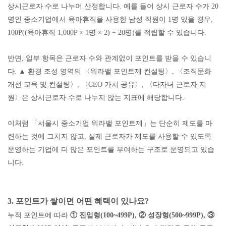
상시근로자 수로 나누어 산정합니다
.
예를 들어 상시 근로자 수가
20
명인 중소기업에서 육아휴직을 사용한 남성 직원이
1
명 있을 경우
,
100P((
육아휴직
1,000P × 1
명
× 2) ÷ 20
명
)
를 적립할 수 있습니다
.
반면
,
일부 항목은 근로자 수와 관계없이 포인트를 받을 수 있습니
다
.
▲
환경 조성 영역의
〈
워라밸 포인트제 컨설팅
〉
,
〈
조직문화
개선 교육 및 컨설팅
〉
,
〈
CEO
가치 공유
〉
,
〈
다자녀 근로자 지
원
〉
은 상시근로자 수로 나누지 않는 지표에 해당합니다
.
이처럼
「
서울시 중소기업 워라밸 포인트제
」
는 단순히 제도를 마
련하는 것에 그치지 않고
,
실제 근로자가 제도를 사용할 수 있도록
운영하는 기업에 더 많은 포인트를 부여하는 구조로 운영되고 있습
니다
.
3.
포인트가 쌓이면 어떤 혜택이 있나요
?
누적 포인트에 따라
①
진입형
(100~499P),
②
성장형
(500~999P),
③