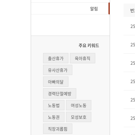
알림
번
2
2
주요 키워드
출산휴가
육아휴직
2
유사산휴가
2
아빠의달
경력단절예방
2
노동법
여성노동
노동권
모성보호
2
직장괴롭힘