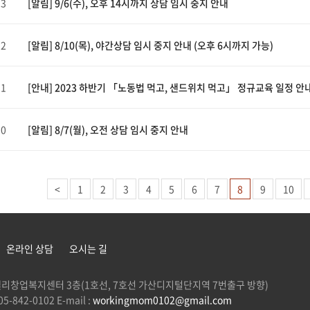
53
[알림] 9/6(수), 오후 14시까지 상담 임시 중지 안내
52
[알림] 8/10(목), 야간상담 임시 중지 안내 (오후 6시까지 가능)
51
[안내] 2023 하반기 「노동법 먹고, 샌드위치 먹고」 정규교육 일정 안
50
[알림] 8/7(월), 오전 상담 임시 중지 안내
<
1
2
3
4
5
6
7
8
9
10
온라인 상담
오시는 길
 G밸리창업복지센터 3층(1호선, 7호선 가산디지털단지역 7번출구 방향)
5-842-0102 E-mail :
workingmom0102@gmail.com