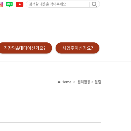
검
색
할
내
용
을
적
어
주
세
요
직장맘&대디이신가요?
사업주이신가요?
Home
센터활동
알림