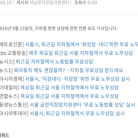
09.19 |
게시자
서남권직장맘지원센터 |
조회수
4109
2016년 9월 13일자, 지하철 현장 상담에 관한 언론 보도 기사입니다.
[메트로신문]
서울시, 퇴근길 지하철에서 '워킹맘·대디'위한 무료 노
[tbs 교통방송]
매주 목요일 퇴근길 서울 지하철역서 무료 노무상담
[뉴시스]
퇴근길 지하철역서 노동법률 무료상담
[뉴스1]
육아휴직 해도 괜찮을까?…지하철 무료상담 받으세요
[아시아경제]
서울시, '직장대디·직장맘' 위한 무료 노무상담 실시
[이데일리]
목요일 퇴근길 서울 지하철역에서 무료 노무상담
[연합뉴스]
목요일 퇴근길 서울 지하철역에서 무료 노무상담
[동양뉴스통신]
서울 금천직장맘지원센터 ‘무료 노동법률 상담’ 실시
[아시아투데이]
서울시, 퇴근길 지하철역서 무료 노무상담 실시
키워드