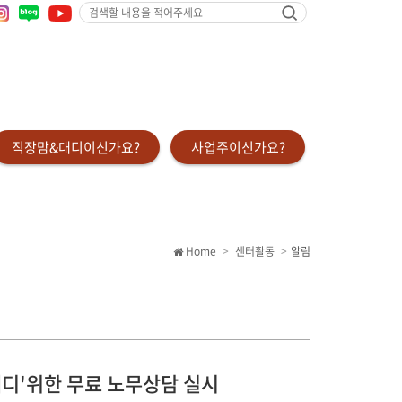
검
색
할
내
용
을
적
어
주
세
요
직장맘&대디이신가요?
사업주이신가요?
Home
센터활동
알림
대디'위한 무료 노무상담 실시