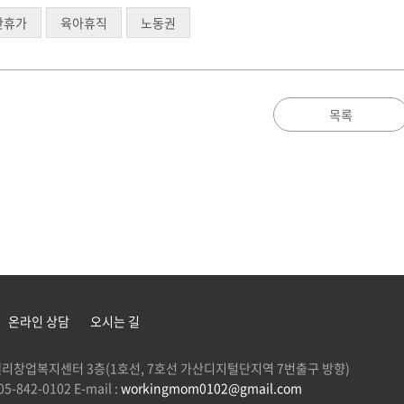
산휴가
육아휴직
노동권
목록
온라인 상담
오시는 길
 G밸리창업복지센터 3층(1호선, 7호선 가산디지털단지역 7번출구 방향)
5-842-0102 E-mail :
workingmom0102@gmail.com