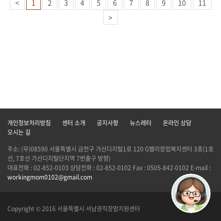
<
1
2
3
4
5
6
7
8
9
10
11
>
개인정보처리방침
센터 소개
공지사항
뉴스레터
온라인 상담
오시는 길
주소: (우)08590 서울특별시 금천구 가산디지털1로 120 G밸리창업복지센터 3층(1호
선, 7호선 가산디지털단지역 7번출구 방향)
대표전화 : 02-852-0103 상담전화 : 02-852-0102 Fax : 0505-842-0102 E-mail :
workingmom0102@gmail.com
Copyright © 2016 서울특별시 서남권직장맘지원센터