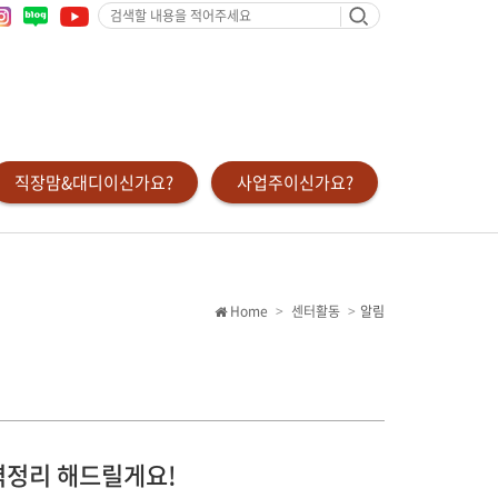
검
색
할
내
용
을
적
어
주
세
요
직장맘&대디이신가요?
사업주이신가요?
Home
센터활동
알림
완벽정리 해드릴게요!