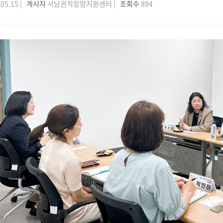
05.15 |
게시자
서남권직장맘지원센터 |
조회수
894