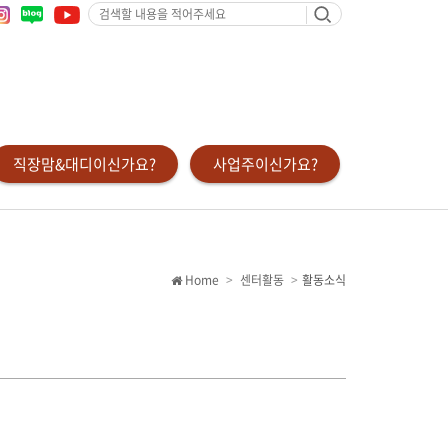
검
색
할
내
용
을
적
어
주
세
요
직장맘&대디이신가요?
사업주이신가요?
Home
센터활동
활동소식