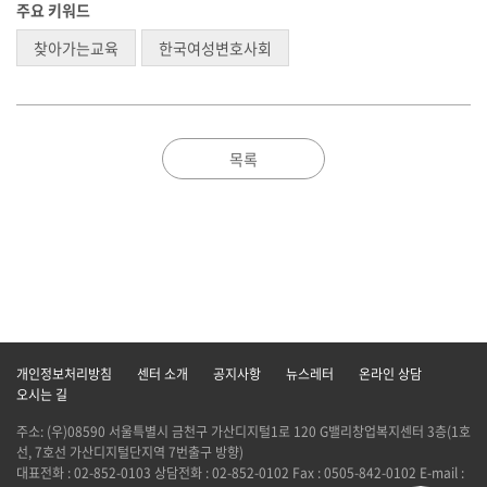
주요 키워드
찾아가는교육
한국여성변호사회
목록
개인정보처리방침
센터 소개
공지사항
뉴스레터
온라인 상담
오시는 길
주소: (우)08590 서울특별시 금천구 가산디지털1로 120 G밸리창업복지센터 3층(1호
선, 7호선 가산디지털단지역 7번출구 방향)
대표전화 : 02-852-0103 상담전화 : 02-852-0102 Fax : 0505-842-0102 E-mail :