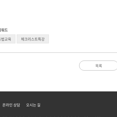
키워드
동법교육
체크리스트특강
목록
온라인 상담
오시는 길