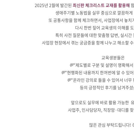
2025년 2월에 발간된
최신판 체크리스트 교재를 활용해
함
생애주기별 노동법을 실무 중심으로 깔끔하게
또 공통사항을 함께 체크하면서, 사업장에서 놓치
다시 한번 짚어 교육생의 이해를 
특히 사전 질문들에 대한 맞춤형 답변, 실시간
사업장 현장에서 겪는 궁금증을 함께 나누고 해소할 수
교육생분들은
💬
"제도별로 구분 및 설명이 명확해서
💬
"현행화된 내용까지 한꺼번에 알 수 있어
💬
"온라인 강의로 들을 수 있어서 너무
등의 긍정적인 후기를 남겨주셨
앞으로도 실무에 바로 활용 가능한 
사업주, 인사담당자, 직장맘·대디를 
많은 관심 부탁드립니다! 