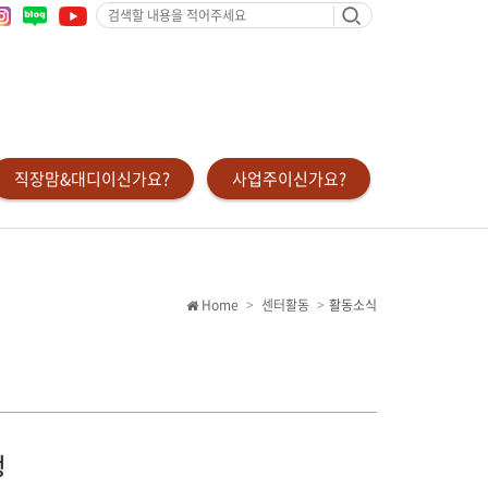
검
색
할
내
용
을
적
어
주
세
요
직장맘&대디이신가요?
사업주이신가요?
Home
센터활동
활동소식
행