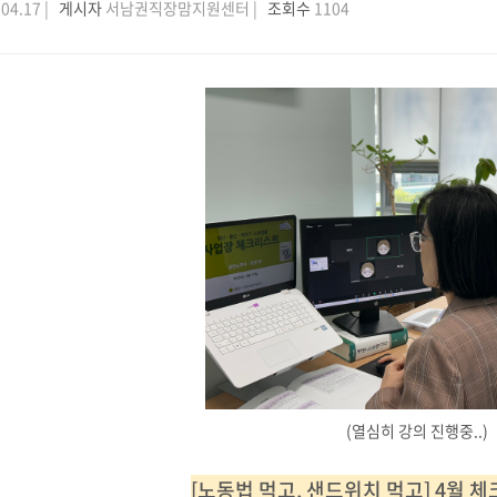
04.17 |
게시자
서남권직장맘지원센터 |
조회수
1104
(열심히 강의 진행중..)
[노동법 먹고, 샌드위치 먹고] 4월 